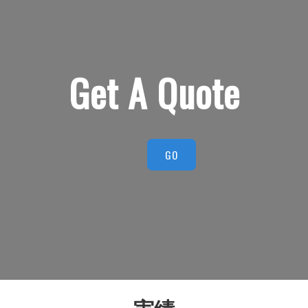
Get A Quote
GO
実績