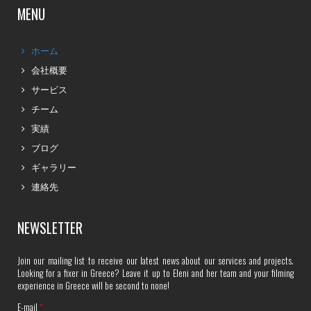
MENU
ホーム
会社概要
サービス
チーム
実績
ブログ
ギャラリー
連絡先
NEWSLETTER
Join our mailing list to receive our latest news about our services and projects.
Looking for a fixer in Greece? Leave it up to Eleni and her team and your filming
experience in Greece will be second to none!
E-mail
*